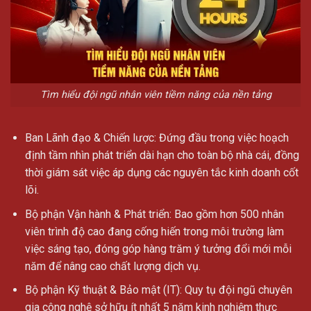
Tìm hiểu đội ngũ nhân viên tiềm năng của nền tảng
Ban Lãnh đạo & Chiến lược: Đứng đầu trong việc hoạch
định tầm nhìn phát triển dài hạn cho toàn bộ nhà cái, đồng
thời giám sát việc áp dụng các nguyên tắc kinh doanh cốt
lõi.
Bộ phận Vận hành & Phát triển: Bao gồm hơn 500 nhân
viên trình độ cao đang cống hiến trong môi trường làm
việc sáng tạo, đóng góp hàng trăm ý tưởng đổi mới mỗi
năm để nâng cao chất lượng dịch vụ.
Bộ phận Kỹ thuật & Bảo mật (IT): Quy tụ đội ngũ chuyên
gia công nghệ sở hữu ít nhất 5 năm kinh nghiệm thực