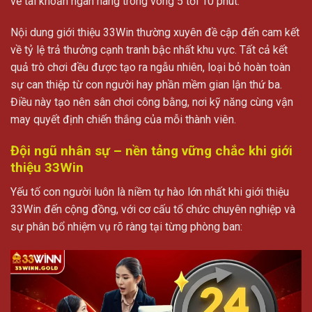
về tài khoản ngân hàng trong vòng 5 tới 10 phút.
Nội dung giới thiệu 33Win thường xuyên đề cập đến cam kết
về tỷ lệ trả thưởng cạnh tranh bậc nhất khu vực. Tất cả kết
quả trò chơi đều được tạo ra ngẫu nhiên, loại bỏ hoàn toàn
sự can thiệp từ con người hay phần mềm gian lận thứ ba.
Điều này tạo nên sân chơi công bằng, nơi kỹ năng cùng vận
may quyết định chiến thắng của mỗi thành viên.
Đội ngũ nhân sự – nền tảng vững chắc khi giới
thiệu 33Win
Yếu tố con người luôn là niềm tự hào lớn nhất khi giới thiệu
33Win đến cộng đồng, với cơ cấu tổ chức chuyên nghiệp và
sự phân bổ nhiệm vụ rõ ràng tại từng phòng ban: