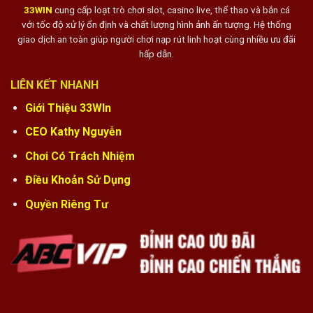
33WIN
cung cấp loạt trò chơi slot, casino live, thể thao và bắn cá
với tốc độ xử lý ổn định và chất lượng hình ảnh ấn tượng. Hệ thống
giao dịch an toàn giúp người chơi nạp rút linh hoạt cùng nhiều ưu đãi
hấp dẫn.
LIÊN KẾT NHANH
Giới Thiệu 33WIn
CEO Kathy Nguyễn
Chơi Có Trách Nhiệm
Điều Khoản Sử Dụng
Quyền Riêng Tư