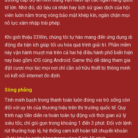
tế lớn. Nhờ đó, dữ liệu cá nhân hay lịch sử giao dịch của hội
viên luôn nằm trong vòng bảo mật khép kín, ngăn chặn mọi
nỗ lực xâm nhập trái phép.
Khi giới thiệu 33Win, chúng tôi tự hào mang đến ứng dụng di
động đa tiện ích giúp tối ưu hóa quá trình giải trí. Phần mềm
này vận hành mượt mà trên cả hai hệ điều hành phổ biến hiện
nay bao gồm iOS cùng Android. Game thủ dễ dàng tham gia
đặt cược mọi lúc mọi nơi chỉ cần sở hữu thiết bị thông minh
có kết nối internet ổn định.
Sòng phẳng
Tính minh bạch trong thanh toán luôn đóng vai trò sống còn
đối với uy tín của thương hiệu trên thị trường quốc tế. Quy
trình nạp tiền diễn ra hoàn toàn tự động với thời gian xử lý
siêu tốc, chỉ gói gọn trong khoảng 1 đến 3 phút. Đối với lệnh
rút thưởng hợp lệ, hệ thống cam kết hoàn tất chuyển khoản