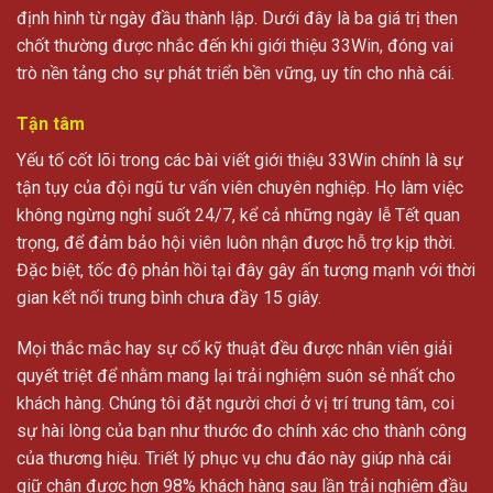
định hình từ ngày đầu thành lập. Dưới đây là ba giá trị then
chốt thường được nhắc đến khi giới thiệu 33Win, đóng vai
trò nền tảng cho sự phát triển bền vững, uy tín cho nhà cái.
Tận tâm
Yếu tố cốt lõi trong các bài viết giới thiệu 33Win chính là sự
tận tụy của đội ngũ tư vấn viên chuyên nghiệp. Họ làm việc
không ngừng nghỉ suốt 24/7, kể cả những ngày lễ Tết quan
trọng, để đảm bảo hội viên luôn nhận được hỗ trợ kịp thời.
Đặc biệt, tốc độ phản hồi tại đây gây ấn tượng mạnh với thời
gian kết nối trung bình chưa đầy 15 giây.
Mọi thắc mắc hay sự cố kỹ thuật đều được nhân viên giải
quyết triệt để nhằm mang lại trải nghiệm suôn sẻ nhất cho
khách hàng. Chúng tôi đặt người chơi ở vị trí trung tâm, coi
sự hài lòng của bạn như thước đo chính xác cho thành công
của thương hiệu. Triết lý phục vụ chu đáo này giúp nhà cái
giữ chân được hơn 98% khách hàng sau lần trải nghiệm đầu