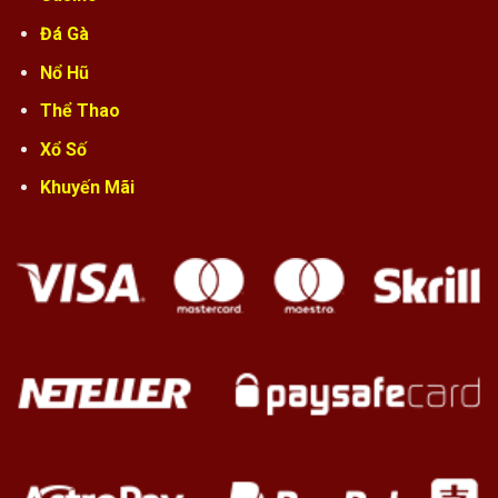
Đá Gà
Nổ Hũ
Thể Thao
Xổ Số
Khuyến Mãi