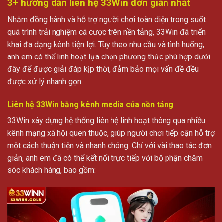
3+ hướng dẫn liên hệ 33Win đơn giản nhất
Nhằm đồng hành và hỗ trợ người chơi toàn diện trong suốt
quá trình trải nghiệm cá cược trên nền tảng, 33Win đã triển
khai đa dạng kênh tiện lợi. Tùy theo nhu cầu và tình huống,
anh em có thể linh hoạt lựa chọn phương thức phù hợp dưới
đây để được giải đáp kịp thời, đảm bảo mọi vấn đề đều
được xử lý nhanh gọn.
Liên hệ 33Win bằng kênh media của nền tảng
33Win xây dựng hệ thống liên hệ linh hoạt thông qua nhiều
kênh mạng xã hội quen thuộc, giúp người chơi tiếp cận hỗ trợ
một cách thuận tiện và nhanh chóng. Chỉ với vài thao tác đơn
giản, anh em đã có thể kết nối trực tiếp với bộ phận chăm
sóc khách hàng, bao gồm: