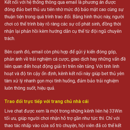
Kết nối với hệ thống thông qua email là phương án được
đông đảo bet thủ ưu tiên nhờ mức độ bảo mật cao cùng sự
thuận tiện trong quá trình trao đổi. Bằng hình thức này, người
chơi có thể trình bày rõ ràng các sự cố phát sinh, đồng thời
nhận lại phản hồi kèm hướng dẫn cụ thể từ đội ngũ chuyên
trách.
Bên cạnh đó, email còn phù hợp để gửi ý kiến đóng góp,
phản ánh về trải nghiệm cá cược, giao dịch hay những vấn đề
liên quan đến hoạt động giải trí trên nền tảng. Với tính linh
hoạt và độ tin cậy ổn định, kênh kết nối này giúp bet thủ yên
tâm xử lý nhanh gọn mọi tình huống, đảm bảo trải nghiệm
luôn thông suốt, hiệu quả.
Trao đổi trực tiếp với trang chủ nhà cái
Live chat được xem là một trong những kênh liên hệ 33Win
tối ưu, giúp người chơi nhận hỗ trợ gần như tức thì. Chỉ với
thao tác nhấp vào cửa sổ trò chuyện, hội viên đã có thể kết