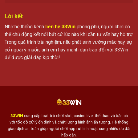
Lời kết
Nhờ hệ thống kênh
liên hệ 33Win
phong phú, người chơi có
thể chủ động kết nối bất cứ lúc nào khi cần tư vấn hay hỗ trợ.
Trong quá trình trải nghiệm, nếu phát sinh vướng mắc hay sự
cố ngoài ý muốn, anh em hãy mạnh dạn trao đổi với 33Win
để được giải đáp kịp thời!
33WIN
cung cấp loạt trò chơi slot, casino live, thể thao và bắn cá
với tốc độ xử lý ổn định và chất lượng hình ảnh ấn tượng. Hệ thống
giao dịch an toàn giúp người chơi nạp rút linh hoạt cùng nhiều ưu đãi
hấp dẫn.