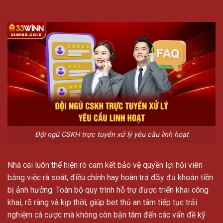
Đội ngũ CSKH trực tuyến xử lý yêu cầu linh hoạt
Nhà cái luôn thể hiện rõ cam kết bảo vệ quyền lợi hội viên
bằng việc rà soát, điều chỉnh hay hoàn trả đầy đủ khoản tiền
bị ảnh hưởng. Toàn bộ quy trình hỗ trợ được triển khai công
khai, rõ ràng và kịp thời, giúp bet thủ an tâm tiếp tục trải
nghiệm cá cược mà không còn bận tâm đến các vấn đề kỹ