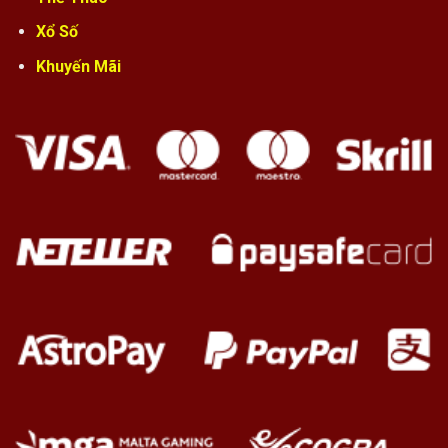
Xổ Số
Khuyến Mãi